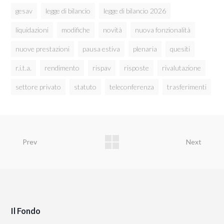
gesav
legge di bilancio
legge di bilancio 2026
liquidazioni
modifiche
novità
nuova fonzionalità
nuove prestazioni
pausa estiva
plenaria
quesiti
r.i.t.a.
rendimento
rispav
risposte
rivalutazione
settore privato
statuto
teleconferenza
trasferimenti
Prev
Next
Il Fondo