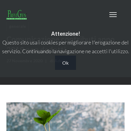
generale
Attenzione!
Comunicazione contributi anno
Questo sito usa i cookies per migliorare l'erogazione del
2019 non dedotti
servizio. Continuando la navigazione ne accetti l'utilizzo.
27 Novembre 2020
di
Admin
Ok