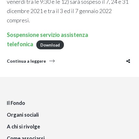
venerdì tra le 9:30 e le 12) sarà sospeso il 7, 24 e 31
dicembre 2021 e tra il 3 ed il 7 gennaio 2022
compresi.
Sospensione servizio assistenza
telefonica
Download
Continua a leggere
Il Fondo
Organi sociali
A chi si rivolge
Come associarsi